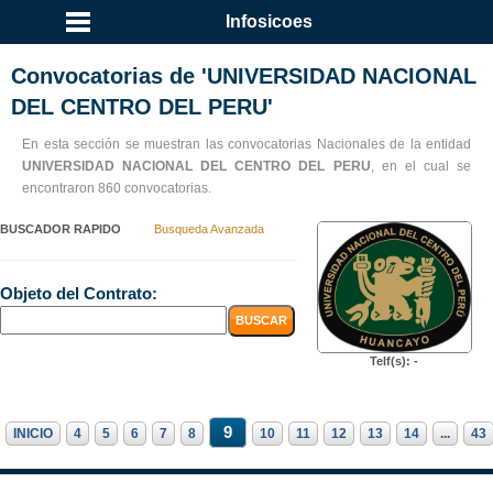
Infosicoes
Convocatorias de 'UNIVERSIDAD NACIONAL
DEL CENTRO DEL PERU'
En esta sección se muestran las convocatorias Nacionales de la entidad
UNIVERSIDAD NACIONAL DEL CENTRO DEL PERU
, en el cual se
encontraron 860 convocatorias.
BUSCADOR RAPIDO
Busqueda Avanzada
Objeto del Contrato:
Telf(s): -
9
INICIO
4
5
6
7
8
10
11
12
13
14
...
43