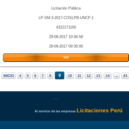
Licitación Pública
LP-SM-3-2017-COSLPB-UNCP-1
4322171100
29-08-2017 10:06:58
28-09-2017 09:30:00
VER
9
INICIO
4
5
6
7
8
10
11
12
13
14
...
43
....
Licitaciones Perú
Al servicio de las empresas