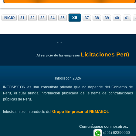
36
INICIO
31
32
33
34
35
37
38
39
40
41
.
....
Licitaciones Perú
Al servicio de las empresas
Infosiscon 2026
INFOSISCON es una consultora privada que no depende del Gobierno de
Perú, el cual brinda información publicada del sistema de contrataciones
públicas de Perú.
Grupo Empresarial NEMABOL
Infosiscon es un producto del
Comuníquese con nosotros:
(591) 62390060