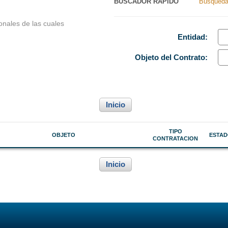
BUSCADOR RAPIDO
Búsqueda
Nacionales
Ancash
onales de las cuales
s Perú
Apurímac
Entidad:
Arequipa
Objeto
del Contrato
:
Ayacucho
Cajamarca
Inicio
Callao
Cusco
TIPO
OBJETO
ESTA
CONTRATACION
Huancavelica
Huánuco
Inicio
Ica
Junín
La Libertad