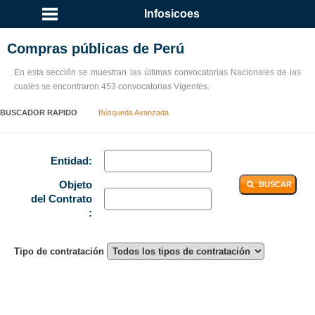
Infosicoes
Compras públicas de Perú
En esta sección se muestran las últimas convocatorias Nacionales de las
cuales se encontraron 453 convocatorias Vigentes.
BUSCADOR RAPIDO
Búsqueda Avanzada
Entidad:
Objeto
BUSCAR
del Contrato
:
Tipo de contratación